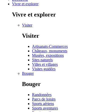
Vivre et explorer
Vivre et explorer
Visiter
Visiter
Artisanats-Commerces
Châteaux, monuments
Musées, expositions
Sites naturels
Villes et villages
Visites guidées
Bouger
Bouger
Randonnées
Parcs de loisirs
Sports aériens
Sports aventures