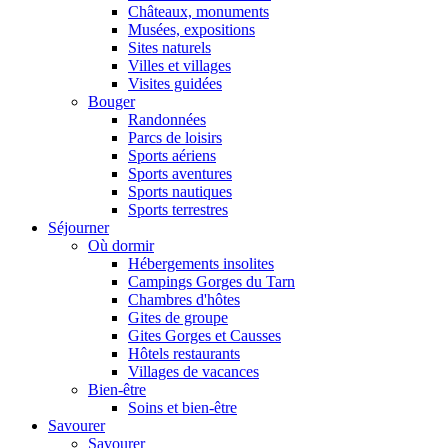
Châteaux, monuments
Musées, expositions
Sites naturels
Villes et villages
Visites guidées
Bouger
Randonnées
Parcs de loisirs
Sports aériens
Sports aventures
Sports nautiques
Sports terrestres
Séjourner
Où dormir
Hébergements insolites
Campings Gorges du Tarn
Chambres d'hôtes
Gites de groupe
Gites Gorges et Causses
Hôtels restaurants
Villages de vacances
Bien-être
Soins et bien-être
Savourer
Savourer