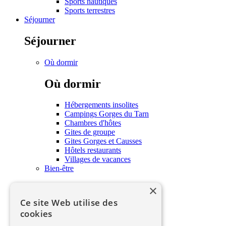
Sports nautiques
Sports terrestres
Séjourner
Séjourner
Où dormir
Où dormir
Hébergements insolites
Campings Gorges du Tarn
Chambres d'hôtes
Gites de groupe
Gites Gorges et Causses
Hôtels restaurants
Villages de vacances
Bien-être
×
Bien-être
Ce site Web utilise des
Soins et bien-être
cookies
Savourer