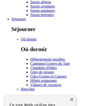
Sports aériens
Sports aventures
Sports nautiques
Sports terrestres
Séjourner
Séjourner
Où dormir
Où dormir
Hébergements insolites
Campings Gorges du Tarn
Chambres d'hôtes
Gites de groupe
Gites Gorges et Causses
Hôtels restaurants
Villages de vacances
Bien-être
×
Bien-être
Ce site Web utilise des