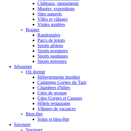
Châteaux, monuments
Musées, expositions
Sites naturels
Villes et villages
Visites guidées
Bouger
Randonnées
Parcs de loisirs
Sports aériens
Sports aventures
Sports nautiques
Sports terrestres
Séjourner
Où dormir
Hébergements insolites
Campings Gorges du Tarn
Chambres d'hôtes
Gites de groupe
Gites Gorges et Causses
Hôtels restaurants
Villages de vacances
Bien-être
Soins et bien-être
Savourer
Savourer