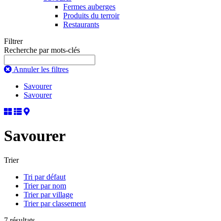
Fermes auberges
Produits du terroir
Restaurants
Filtrer
Recherche par mots-clés
Annuler les filtres
Savourer
Savourer
Savourer
Trier
Tri par défaut
Trier par nom
Trier par village
Trier par classement
7 résultats