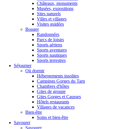
Châteaux, monuments
Musées, expositions
Sites naturels
Villes et villages
Visites guidées
Bouger
Randonnées
Parcs de loisirs
Sports aériens
Sports aventures
Sports nautiques
Sports terrestres
Séjourner
Où dormir
Hébergements insolites
Campings Gorges du Tarn
Chambres d'hôtes
Gites de groupe
Gites Gorges et Causses
Hôtels restaurants
Villages de vacances
Bien-être
Soins et bien-être
Savourer
Savourer