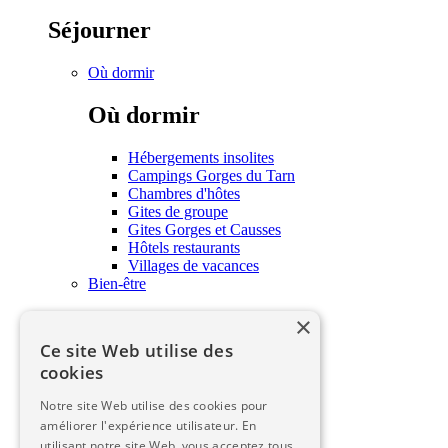
Séjourner
Où dormir
Où dormir
Hébergements insolites
Campings Gorges du Tarn
Chambres d'hôtes
Gites de groupe
Gites Gorges et Causses
Hôtels restaurants
Villages de vacances
Bien-être
×
Bien-être
Ce site Web utilise des
Soins et bien-être
cookies
Savourer
Notre site Web utilise des cookies pour
Savourer
améliorer l'expérience utilisateur. En
utilisant notre site Web, vous acceptez tous