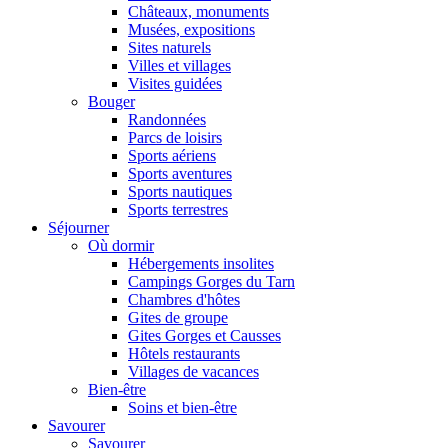
Châteaux, monuments
Musées, expositions
Sites naturels
Villes et villages
Visites guidées
Bouger
Randonnées
Parcs de loisirs
Sports aériens
Sports aventures
Sports nautiques
Sports terrestres
Séjourner
Où dormir
Hébergements insolites
Campings Gorges du Tarn
Chambres d'hôtes
Gites de groupe
Gites Gorges et Causses
Hôtels restaurants
Villages de vacances
Bien-être
Soins et bien-être
Savourer
Savourer