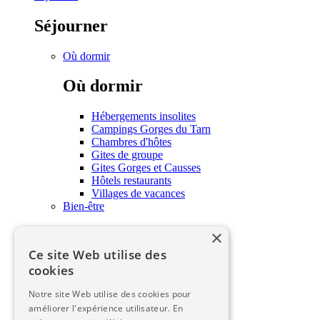
Séjourner
Où dormir
Où dormir
Hébergements insolites
Campings Gorges du Tarn
Chambres d'hôtes
Gites de groupe
Gites Gorges et Causses
Hôtels restaurants
Villages de vacances
Bien-être
×
Bien-être
Ce site Web utilise des
Soins et bien-être
cookies
Savourer
Notre site Web utilise des cookies pour
Savourer
améliorer l'expérience utilisateur. En