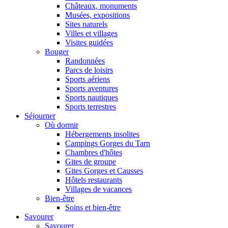
Châteaux, monuments
Musées, expositions
Sites naturels
Villes et villages
Visites guidées
Bouger
Randonnées
Parcs de loisirs
Sports aériens
Sports aventures
Sports nautiques
Sports terrestres
Séjourner
Où dormir
Hébergements insolites
Campings Gorges du Tarn
Chambres d'hôtes
Gites de groupe
Gites Gorges et Causses
Hôtels restaurants
Villages de vacances
Bien-être
Soins et bien-être
Savourer
Savourer