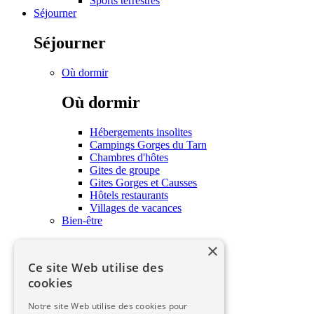
Sports terrestres
Séjourner
Séjourner
Où dormir
Où dormir
Hébergements insolites
Campings Gorges du Tarn
Chambres d'hôtes
Gites de groupe
Gites Gorges et Causses
Hôtels restaurants
Villages de vacances
Bien-être
×
Bien-être
Ce site Web utilise des
Soins et bien-être
cookies
Savourer
Notre site Web utilise des cookies pour