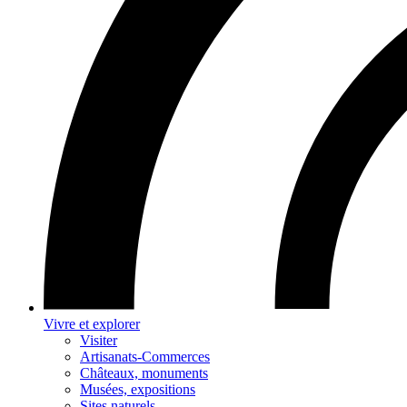
Vivre et explorer
Visiter
Artisanats-Commerces
Châteaux, monuments
Musées, expositions
Sites naturels