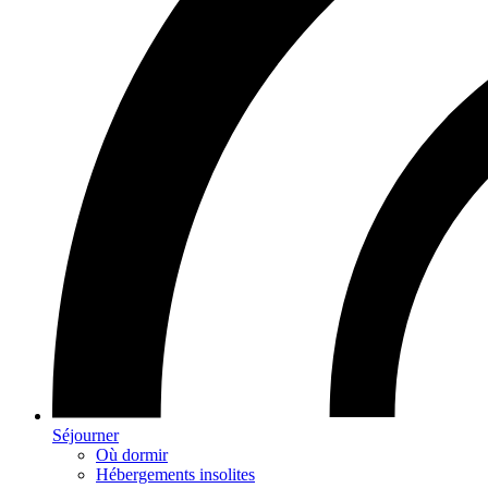
Séjourner
Où dormir
Hébergements insolites