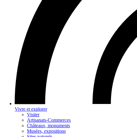
Vivre et explorer
Visiter
Artisanats-Commerces
Châteaux, monuments
Musées, expositions
Sites naturels