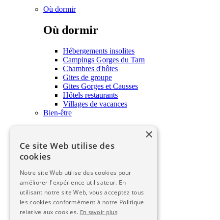
Où dormir
Où dormir
Hébergements insolites
Campings Gorges du Tarn
Chambres d'hôtes
Gites de groupe
Gites Gorges et Causses
Hôtels restaurants
Villages de vacances
Bien-être
×
Bien-être
Ce site Web utilise des
Soins et bien-être
cookies
Savourer
Notre site Web utilise des cookies pour
Savourer
améliorer l'expérience utilisateur. En
utilisant notre site Web, vous acceptez tous
les cookies conformément à notre Politique
Savourer
relative aux cookies.
En savoir plus