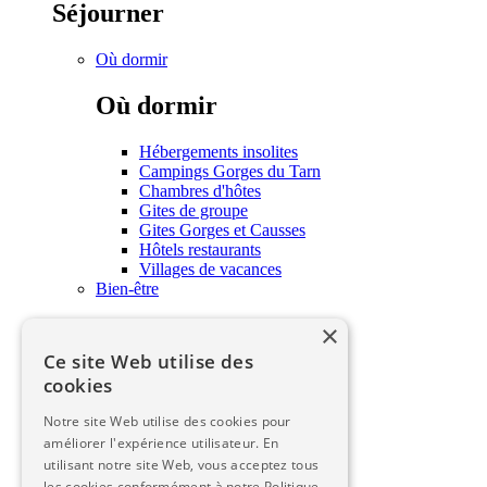
Séjourner
Où dormir
Où dormir
Hébergements insolites
Campings Gorges du Tarn
Chambres d'hôtes
Gites de groupe
Gites Gorges et Causses
Hôtels restaurants
Villages de vacances
Bien-être
×
Bien-être
Ce site Web utilise des
Soins et bien-être
cookies
Savourer
Notre site Web utilise des cookies pour
Savourer
améliorer l'expérience utilisateur. En
utilisant notre site Web, vous acceptez tous
les cookies conformément à notre Politique