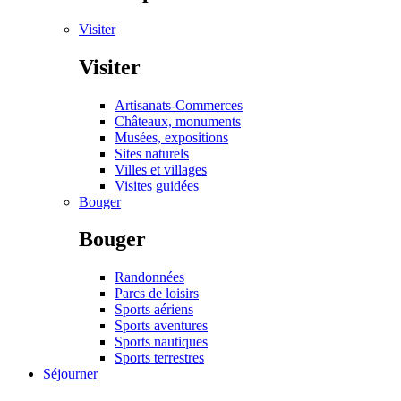
Visiter
Visiter
Artisanats-Commerces
Châteaux, monuments
Musées, expositions
Sites naturels
Villes et villages
Visites guidées
Bouger
Bouger
Randonnées
Parcs de loisirs
Sports aériens
Sports aventures
Sports nautiques
Sports terrestres
Séjourner