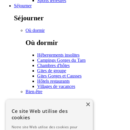
Sports terrestres
Séjourner
Séjourner
Où dormir
Où dormir
Hébergements insolites
Campings Gorges du Tarn
Chambres d'hôtes
Gites de groupe
Gites Gorges et Causses
Hôtels restaurants
Villages de vacances
Bien-être
×
Bien-être
Ce site Web utilise des
Soins et bien-être
cookies
Savourer
Notre site Web utilise des cookies pour