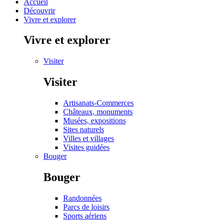
Accueil
Découvrir
Vivre et explorer
Vivre et explorer
Visiter
Visiter
Artisanats-Commerces
Châteaux, monuments
Musées, expositions
Sites naturels
Villes et villages
Visites guidées
Bouger
Bouger
Randonnées
Parcs de loisirs
Sports aériens