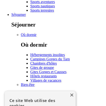
Sports aventures
Sports nautiques
Sports terrestres
Séjourner
Séjourner
Où dormir
Où dormir
Hébergements insolites
Campings Gorges du Tarn
Chambres d'hôtes
Gites de groupe
Gites Gorges et Causses
Hôtels restaurants
Villages de vacances
Bien-être
×
Bien-être
Ce site Web utilise des
Soins et bien-être
cookies