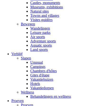
Castles, monuments
Museums, exhibitions
Natural sites
Towns and villages
Visites guidées
Bewegen
Wandelingen
Leisure parks
Air sports
Adventure sports
Aquatic sports
Land sports
Verblijf
Slapen
Unusual
Campings
Chambres d'hôtes
Gites d'étape
Vakantiehuizen
Hotels
Vakantiedorpen
Wellness
Behandelingen en wellness
Proeven
Proeven