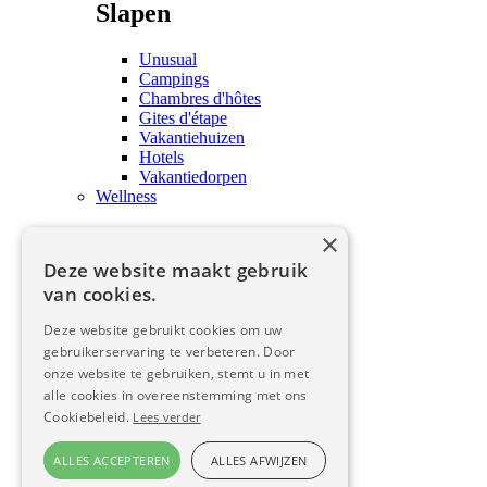
Slapen
Unusual
Campings
Chambres d'hôtes
Gites d'étape
Vakantiehuizen
Hotels
Vakantiedorpen
Wellness
×
Wellness
Deze website maakt gebruik
Behandelingen en wellness
van cookies.
Proeven
Deze website gebruikt cookies om uw
Proeven
gebruikerservaring te verbeteren. Door
onze website te gebruiken, stemt u in met
alle cookies in overeenstemming met ons
Proeven
Cookiebeleid.
Lees verder
Proeven
ALLES ACCEPTEREN
ALLES AFWIJZEN