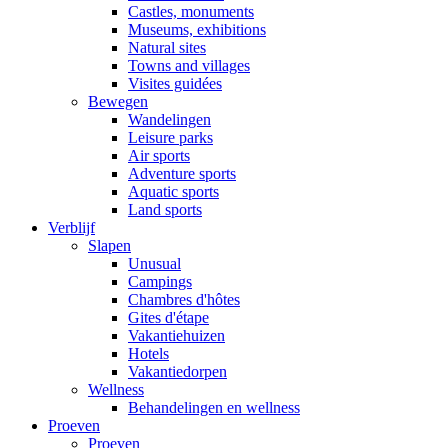
Castles, monuments
Museums, exhibitions
Natural sites
Towns and villages
Visites guidées
Bewegen
Wandelingen
Leisure parks
Air sports
Adventure sports
Aquatic sports
Land sports
Verblijf
Slapen
Unusual
Campings
Chambres d'hôtes
Gites d'étape
Vakantiehuizen
Hotels
Vakantiedorpen
Wellness
Behandelingen en wellness
Proeven
Proeven