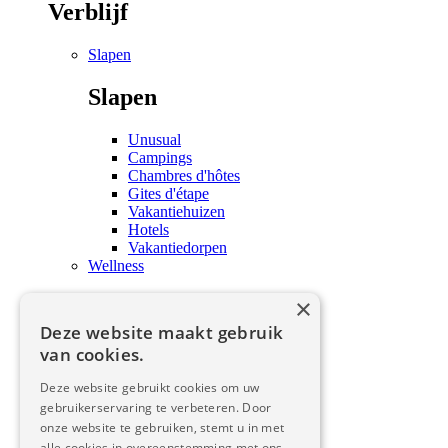
Verblijf
Slapen
Slapen
Unusual
Campings
Chambres d'hôtes
Gites d'étape
Vakantiehuizen
Hotels
Vakantiedorpen
Wellness
×
Wellness
Deze website maakt gebruik
Behandelingen en wellness
van cookies.
Proeven
Deze website gebruikt cookies om uw
Proeven
gebruikerservaring te verbeteren. Door
onze website te gebruiken, stemt u in met
alle cookies in overeenstemming met ons