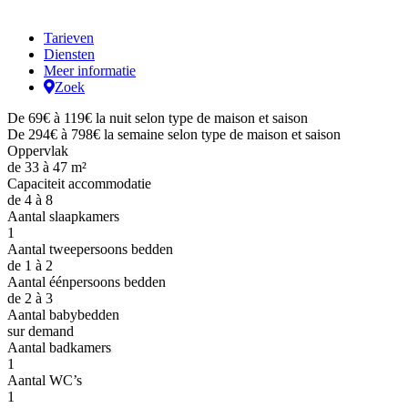
Tarieven
Diensten
Meer informatie
Zoek
De 69€ à 119€ la nuit selon type de maison et saison
De 294€ à 798€ la semaine selon type de maison et saison
Oppervlak
de 33 à 47 m²
Capaciteit accommodatie
de 4 à 8
Aantal slaapkamers
1
Aantal tweepersoons bedden
de 1 à 2
Aantal éénpersoons bedden
de 2 à 3
Aantal babybedden
sur demand
Aantal badkamers
1
Aantal WC’s
1