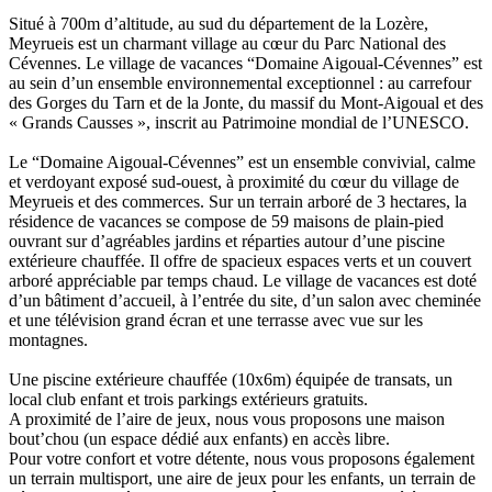
Situé à 700m d’altitude, au sud du département de la Lozère,
Meyrueis est un charmant village au cœur du Parc National des
Cévennes. Le village de vacances “Domaine Aigoual-Cévennes” est
au sein d’un ensemble environnemental exceptionnel : au carrefour
des Gorges du Tarn et de la Jonte, du massif du Mont-Aigoual et des
« Grands Causses », inscrit au Patrimoine mondial de l’UNESCO.
Le “Domaine Aigoual-Cévennes” est un ensemble convivial, calme
et verdoyant exposé sud-ouest, à proximité du cœur du village de
Meyrueis et des commerces. Sur un terrain arboré de 3 hectares, la
résidence de vacances se compose de 59 maisons de plain-pied
ouvrant sur d’agréables jardins et réparties autour d’une piscine
extérieure chauffée. Il offre de spacieux espaces verts et un couvert
arboré appréciable par temps chaud. Le village de vacances est doté
d’un bâtiment d’accueil, à l’entrée du site, d’un salon avec cheminée
et une télévision grand écran et une terrasse avec vue sur les
montagnes.
Une piscine extérieure chauffée (10x6m) équipée de transats, un
local club enfant et trois parkings extérieurs gratuits.
A proximité de l’aire de jeux, nous vous proposons une maison
bout’chou (un espace dédié aux enfants) en accès libre.
Pour votre confort et votre détente, nous vous proposons également
un terrain multisport, une aire de jeux pour les enfants, un terrain de