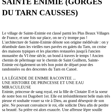
SAINTE ENIMIE (GORGES
DU TARN CAUSSES)
Le village de Sainte-Enimie est classé parmi les Plus Beaux Villages
de France, et une fois sur place, on ne s'y trompe pas !
L'architecture de Sainte-Enimie dénote son origine médiévale : on y
déambule dans les vieilles rues pavées en galets du Tarn, on croise
des maisons typiques et les placettes restaurées jusqu'à l'ancien
monastère du VI ème siècle, un bond à travers le temps ! Ancien
chemin de pélerinage sur le chemin de Saint Guilhem, Sainte-
Enimie est également un très bon point de départ pour des
randonnées ou des descentes du Tarn en Canoë.
LA LÉGENDE DE ENIMIE RACONTEE ...
UNE HISTOIRE DE PRINCESSE ET UNE EAU
MIRACULEUSE
Enimie, princesse de sang royal, est la fille de Clotaire II et la soeur
de notre bon roi Dagobert 1er. Elle est irrésistiblement belle mais très
pieuse et souhaite vouer sa vie à Dieu, au grand désespoir de son
père. Ne pouvant convaincre le roi, elle sollicite Dieu afin de perdre
sa beauté. Sa prière est alors exaucée. Une affreuse lèpre souille