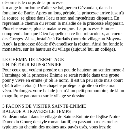
désormais le corps de la princesse.
Un ange lui ordonne d'aller se baigner en Gévaudan, dans la
fontaine de Burle. Après un long périple, la princesse arrive jusqu'à
la source, se glisse dans l'eau et son mal mystérieux disparait. En
reprenant le chemin du retour, la maladie de la princesse réapparait.
Plus elle avance, plus la maladie empire. La princesse Enimie
comprend alors que Dieu l'appelle en ce lieu miraculeux, au coeur
des Gorges. Ainsi, installée à Burlatis (nom du village au Moyen-
Age), la princesse décide d'évangéliser la région. Ainsi fut fondé le
monastère, sur les hauteurs du village (aujourd’hui un collège).
LE CHEMIN DE L'ERMITAGE
UN DÉTOUR BUISSONNIER
Pour ceux qui veulent prendre un peu de hauteur, un sentier mène à
l’ermitage où la princesse Enimie se serait retirée dans une grotte
pour y vivre en ermite (d’où le nom). Il est un peu raide mais court
(3/4 h aller-retour). Une chapelle protège la grotte où elle aurait
vécu. Prolongez votre balade jusqu’à un petit promontoire, de là un
magnifique panorama sur le village se dessine.
3 FACONS DE VISITER SAINTE-ENIMIE
BALADE A TRAVERS LE TEMPS
En déambulant dans le village de Sainte-Enimie de l'église Notre
Dame du Gourg de style roman tardif, en passant par des ruelles
typiques au chemin des moines aux pavés usés, vous irez de