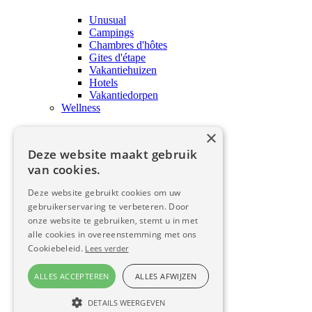
Unusual
Campings
Chambres d'hôtes
Gites d'étape
Vakantiehuizen
Hotels
Vakantiedorpen
Wellness
×
Wellness
Deze website maakt gebruik
Behandelingen en wellness
van cookies.
Proeven
Deze website gebruikt cookies om uw
Proeven
gebruikerservaring te verbeteren. Door
onze website te gebruiken, stemt u in met
alle cookies in overeenstemming met ons
Proeven
Cookiebeleid.
Lees verder
Proeven
ALLES ACCEPTEREN
ALLES AFWIJZEN
Fermes auberges
DETAILS WEERGEVEN
Produits du terroir