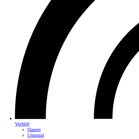
Verblijf
Slapen
Unusual