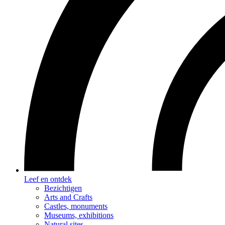
Leef en ontdek
Bezichtigen
Arts and Crafts
Castles, monuments
Museums, exhibitions
Natural sites